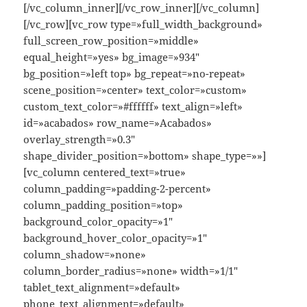
[/vc_column_inner][/vc_row_inner][/vc_column]
[/vc_row][vc_row type=»full_width_background»
full_screen_row_position=»middle»
equal_height=»yes» bg_image=»934″
bg_position=»left top» bg_repeat=»no-repeat»
scene_position=»center» text_color=»custom»
custom_text_color=»#ffffff» text_align=»left»
id=»acabados» row_name=»Acabados»
overlay_strength=»0.3″
shape_divider_position=»bottom» shape_type=»»]
[vc_column centered_text=»true»
column_padding=»padding-2-percent»
column_padding_position=»top»
background_color_opacity=»1″
background_hover_color_opacity=»1″
column_shadow=»none»
column_border_radius=»none» width=»1/1″
tablet_text_alignment=»default»
phone_text_alignment=»default»