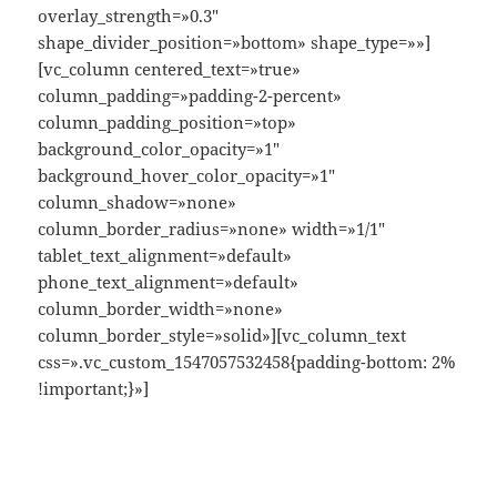
overlay_strength=»0.3″
shape_divider_position=»bottom» shape_type=»»]
[vc_column centered_text=»true»
column_padding=»padding-2-percent»
column_padding_position=»top»
background_color_opacity=»1″
background_hover_color_opacity=»1″
column_shadow=»none»
column_border_radius=»none» width=»1/1″
tablet_text_alignment=»default»
phone_text_alignment=»default»
column_border_width=»none»
column_border_style=»solid»][vc_column_text
css=».vc_custom_1547057532458{padding-bottom: 2%
!important;}»]
Zonas Comunes