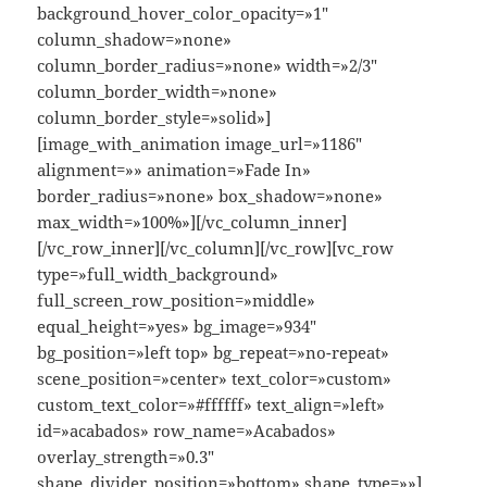
background_hover_color_opacity=»1″
column_shadow=»none»
column_border_radius=»none» width=»2/3″
column_border_width=»none»
column_border_style=»solid»]
[image_with_animation image_url=»1186″
alignment=»» animation=»Fade In»
border_radius=»none» box_shadow=»none»
max_width=»100%»][/vc_column_inner]
[/vc_row_inner][/vc_column][/vc_row][vc_row
type=»full_width_background»
full_screen_row_position=»middle»
equal_height=»yes» bg_image=»934″
bg_position=»left top» bg_repeat=»no-repeat»
scene_position=»center» text_color=»custom»
custom_text_color=»#ffffff» text_align=»left»
id=»acabados» row_name=»Acabados»
overlay_strength=»0.3″
shape_divider_position=»bottom» shape_type=»»]