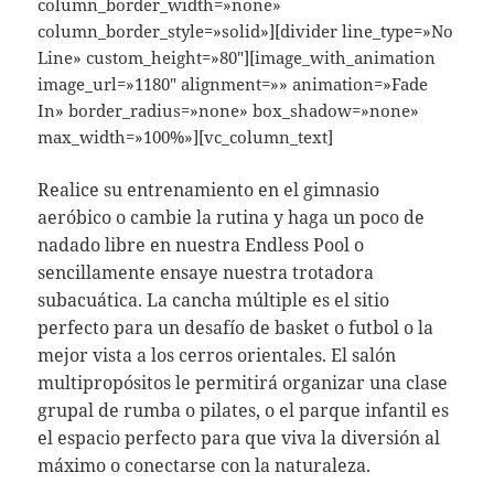
column_border_width=»none»
column_border_style=»solid»][divider line_type=»No
Line» custom_height=»80″][image_with_animation
image_url=»1180″ alignment=»» animation=»Fade
In» border_radius=»none» box_shadow=»none»
max_width=»100%»][vc_column_text]
Realice su entrenamiento en el gimnasio
aeróbico o cambie la rutina y haga un poco de
nadado libre en nuestra Endless Pool o
sencillamente ensaye nuestra trotadora
subacuática. La cancha múltiple es el sitio
perfecto para un desafío de basket o futbol o la
mejor vista a los cerros orientales. El salón
multipropósitos le permitirá organizar una clase
grupal de rumba o pilates, o el parque infantil es
el espacio perfecto para que viva la diversión al
máximo o conectarse con la naturaleza.