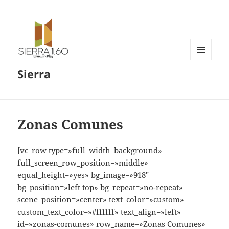
MENÚ
Sierra
Y
WIDGETS
Zonas Comunes
[vc_row type=»full_width_background»
full_screen_row_position=»middle»
equal_height=»yes» bg_image=»918″
bg_position=»left top» bg_repeat=»no-repeat»
scene_position=»center» text_color=»custom»
custom_text_color=»#ffffff» text_align=»left»
id=»zonas-comunes» row_name=»Zonas Comunes»