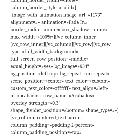
column_border_width=»none»
column_border_style=»solid»]
[image_with_animation image_url=»1173″
alignment=»» animation=»Fade In»
border_radius=»none» box_shadow=»none»
max_width=»100%»][/vc_column_inner]
[/vc_row_inner][/vc_column][/vc_row][vc_row
type=»full_width_background»
full_screen_row_position=»middle»
equal_height=»yes» bg_image=»934″
bg_position=»left top» bg_repeat=»no-repeat»
scene_position=»center» text_color=»custom»
custom_text_color=»#ffffff» text_align=»left»
id=»acabados» row_name=»Acabados»
overlay_strength=»0.3″
shape_divider_position=»bottom» shape_type=»»]
[vc_column centered_text=»true»
column_padding=»padding-2-percent»
column_padding_position=»top»