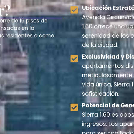
r?
Ubicación Estrat
Avenida Circunvala
orre de 16 pisos de
1.60 ofrece una ub
ensadas en la
serenidad de los 
s residentes o como
.
de la ciudad.
Exclusividad y Di
apartamentos dis
meticulosamente p
vida única, Sierra 
sofisticación.
Potencial de Gen
Sierra 1.60 es apo
ingresos. Los apa
para ser habitado