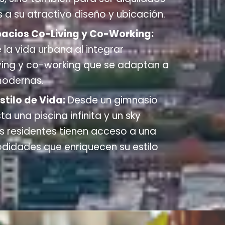
 a su atractivo diseño y ubicación.
pacios Co-Living y Co-Working:
e la vida urbana al integrar
ving y co-working que se adaptan a
modernas.
tilo de Vida:
Desde un gimnasio
a una piscina infinita y un sky
os residentes tienen acceso a una
idades que enriquecen su estilo