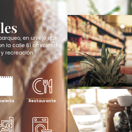
les
parqueo, en un eje que
n la calle 61 ofreciendo
y recreación.
pelería
Restaurante