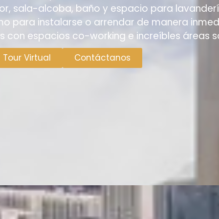
r, sala-alcoba, baño y espacio para lavandería,
mo para instalarse o arrendar de manera inmed
s con espacios co-working e increíbles áreas so
Tour Virtual
Contáctanos