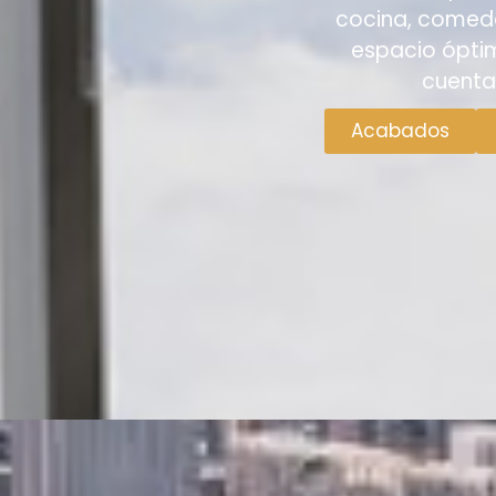
cocina, comedo
espacio ópti
cuenta
Acabados