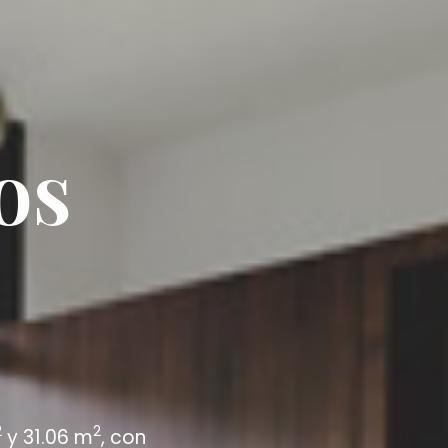
os
2
2
y 31.06 m
, con