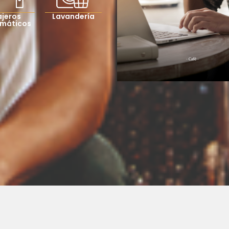
jeros
Lavandería
máticos