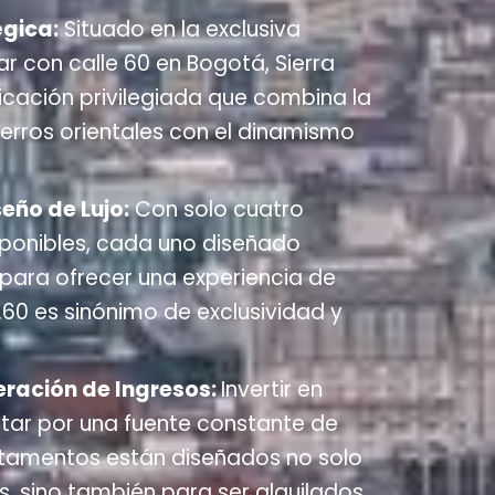
égica:
Situado en la exclusiva
r con calle 60 en Bogotá, Sierra
icación privilegiada que combina la
cerros orientales con el dinamismo
seño de Lujo:
Con solo cuatro
ponibles, cada uno diseñado
ara ofrecer una experiencia de
1.60 es sinónimo de exclusividad y
eración de Ingresos:
Invertir en
star por una fuente constante de
rtamentos están diseñados no solo
s, sino también para ser alquilados