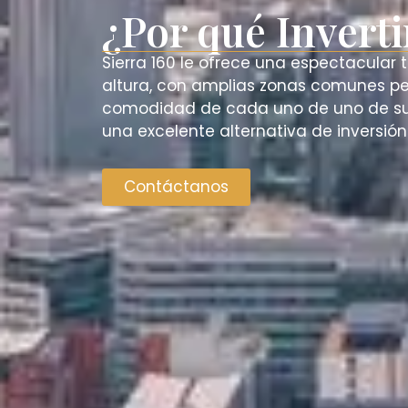
¿Por qué Inverti
Sierra 160 le ofrece una espectacular t
altura, con amplias zonas comunes p
comodidad de cada uno de uno de su
una excelente alternativa de inversión
Contáctanos