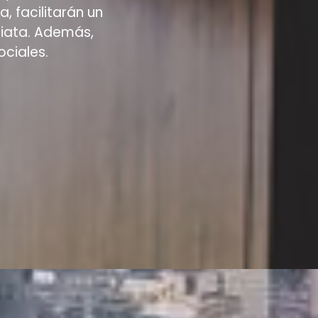
 facilitarán un
iata. Además,
ciales.