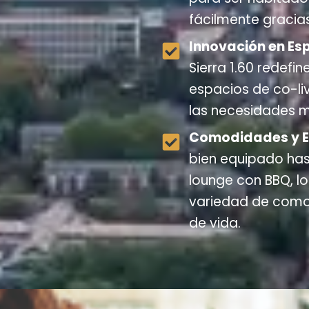
fácilmente gracias
Innovación en Es
Sierra 1.60 redefin
espacios de co-li
las necesidades 
Comodidades y Es
bien equipado hast
lounge con BBQ, l
variedad de comod
de vida.