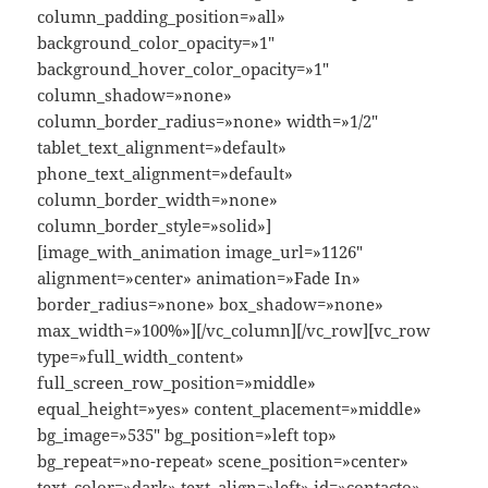
column_padding_position=»all»
background_color_opacity=»1″
background_hover_color_opacity=»1″
column_shadow=»none»
column_border_radius=»none» width=»1/2″
tablet_text_alignment=»default»
phone_text_alignment=»default»
column_border_width=»none»
column_border_style=»solid»]
[image_with_animation image_url=»1126″
alignment=»center» animation=»Fade In»
border_radius=»none» box_shadow=»none»
max_width=»100%»][/vc_column][/vc_row][vc_row
type=»full_width_content»
full_screen_row_position=»middle»
equal_height=»yes» content_placement=»middle»
bg_image=»535″ bg_position=»left top»
bg_repeat=»no-repeat» scene_position=»center»
text_color=»dark» text_align=»left» id=»contacto»