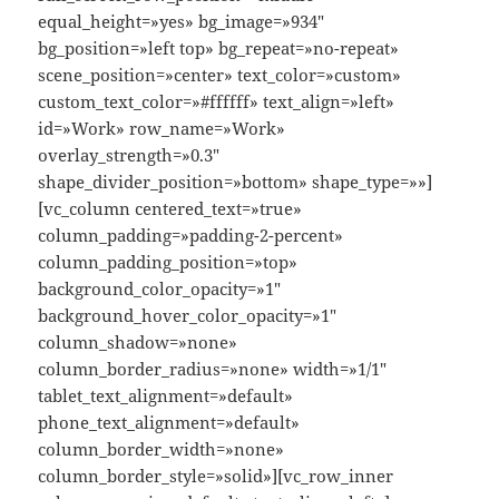
equal_height=»yes» bg_image=»934″
bg_position=»left top» bg_repeat=»no-repeat»
scene_position=»center» text_color=»custom»
custom_text_color=»#ffffff» text_align=»left»
id=»Work» row_name=»Work»
overlay_strength=»0.3″
shape_divider_position=»bottom» shape_type=»»]
[vc_column centered_text=»true»
column_padding=»padding-2-percent»
column_padding_position=»top»
background_color_opacity=»1″
background_hover_color_opacity=»1″
column_shadow=»none»
column_border_radius=»none» width=»1/1″
tablet_text_alignment=»default»
phone_text_alignment=»default»
column_border_width=»none»
column_border_style=»solid»][vc_row_inner