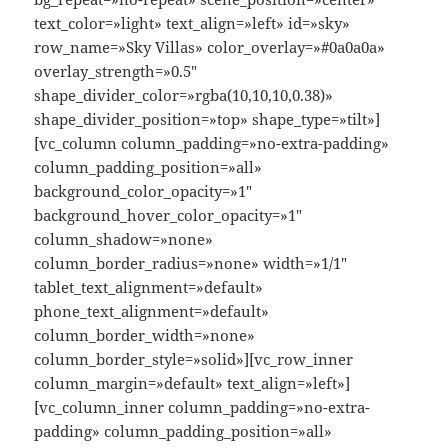
text_color=»light» text_align=»left» id=»sky»
row_name=»Sky Villas» color_overlay=»#0a0a0a»
overlay_strength=»0.5″
shape_divider_color=»rgba(10,10,10,0.38)»
shape_divider_position=»top» shape_type=»tilt»]
[vc_column column_padding=»no-extra-padding»
column_padding_position=»all»
background_color_opacity=»1″
background_hover_color_opacity=»1″
column_shadow=»none»
column_border_radius=»none» width=»1/1″
tablet_text_alignment=»default»
phone_text_alignment=»default»
column_border_width=»none»
column_border_style=»solid»][vc_row_inner
column_margin=»default» text_align=»left»]
[vc_column_inner column_padding=»no-extra-
padding» column_padding_position=»all»