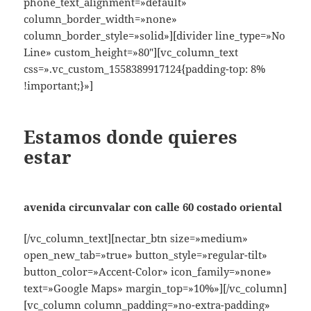
phone_text_alignment=»default»
column_border_width=»none»
column_border_style=»solid»][divider line_type=»No
Line» custom_height=»80″][vc_column_text
css=».vc_custom_1558389917124{padding-top: 8%
!important;}»]
Estamos donde quieres
estar
avenida circunvalar con calle 60 costado oriental
[/vc_column_text][nectar_btn size=»medium»
open_new_tab=»true» button_style=»regular-tilt»
button_color=»Accent-Color» icon_family=»none»
text=»Google Maps» margin_top=»10%»][/vc_column]
[vc_column column_padding=»no-extra-padding»