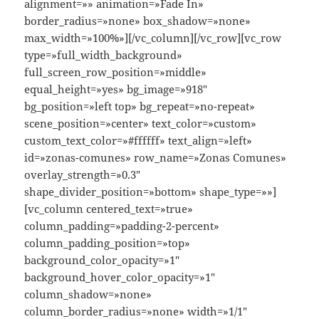
alignment=»» animation=»Fade In»
border_radius=»none» box_shadow=»none»
max_width=»100%»][/vc_column][/vc_row][vc_row
type=»full_width_background»
full_screen_row_position=»middle»
equal_height=»yes» bg_image=»918″
bg_position=»left top» bg_repeat=»no-repeat»
scene_position=»center» text_color=»custom»
custom_text_color=»#ffffff» text_align=»left»
id=»zonas-comunes» row_name=»Zonas Comunes»
overlay_strength=»0.3″
shape_divider_position=»bottom» shape_type=»»]
[vc_column centered_text=»true»
column_padding=»padding-2-percent»
column_padding_position=»top»
background_color_opacity=»1″
background_hover_color_opacity=»1″
column_shadow=»none»
column_border_radius=»none» width=»1/1″