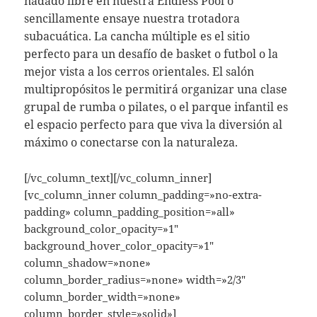
nadado libre en nuestra Endless Pool o
sencillamente ensaye nuestra trotadora
subacuática. La cancha múltiple es el sitio
perfecto para un desafío de basket o futbol o la
mejor vista a los cerros orientales. El salón
multipropósitos le permitirá organizar una clase
grupal de rumba o pilates, o el parque infantil es
el espacio perfecto para que viva la diversión al
máximo o conectarse con la naturaleza.
[/vc_column_text][/vc_column_inner]
[vc_column_inner column_padding=»no-extra-
padding» column_padding_position=»all»
background_color_opacity=»1″
background_hover_color_opacity=»1″
column_shadow=»none»
column_border_radius=»none» width=»2/3″
column_border_width=»none»
column_border_style=»solid»]