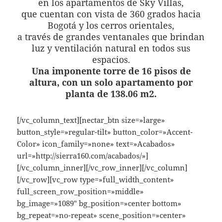
en los apartamentos de Sky Villas,
que cuentan con vista de 360 grados hacia
Bogotá y los cerros orientales,
a través de grandes ventanales que brindan
luz y ventilación natural en todos sus
espacios.
Una imponente torre de 16 pisos de
altura, con un solo apartamento por
planta de 138.06 m2.
[/vc_column_text][nectar_btn size=»large»
button_style=»regular-tilt» button_color=»Accent-
Color» icon_family=»none» text=»Acabados»
url=»http://sierra160.com/acabados/»]
[/vc_column_inner][/vc_row_inner][/vc_column]
[/vc_row][vc_row type=»full_width_content»
full_screen_row_position=»middle»
bg_image=»1089″ bg_position=»center bottom»
bg_repeat=»no-repeat» scene_position=»center»