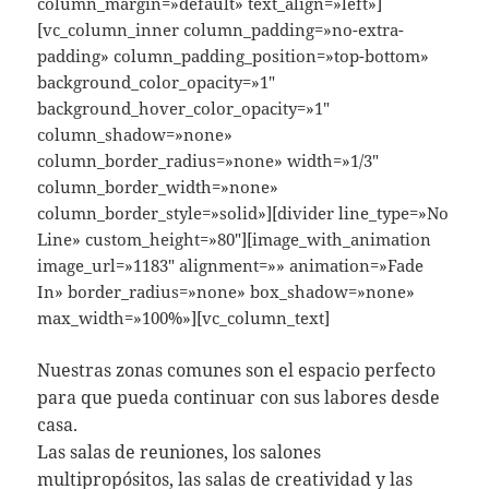
column_margin=»default» text_align=»left»]
[vc_column_inner column_padding=»no-extra-
padding» column_padding_position=»top-bottom»
background_color_opacity=»1″
background_hover_color_opacity=»1″
column_shadow=»none»
column_border_radius=»none» width=»1/3″
column_border_width=»none»
column_border_style=»solid»][divider line_type=»No
Line» custom_height=»80″][image_with_animation
image_url=»1183″ alignment=»» animation=»Fade
In» border_radius=»none» box_shadow=»none»
max_width=»100%»][vc_column_text]
Nuestras zonas comunes son el espacio perfecto
para que pueda continuar con sus labores desde
casa.
Las salas de reuniones, los salones
multipropósitos, las salas de creatividad y las