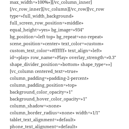
max_width=»100%»][/vc_column_inner]
[/vc_row_inner][/vc_column][/vc_row][vc_row
type=»full_width_background»
full_screen_row_position=»middle»
equal_height=»yes» bg_image=»934″
bg_position=»left top» bg_repeat=»no-repeat»
scene_position=»center» text_color=»custom»
custom_text_color=»#ffffff» text_align=»left»
id=»play» row_name=»Play» overlay_strength=»0.3″
shape_divider_position=»bottom» shape_type=»»]
[vc_column centered_text=»true»
column_padding=»padding-2-percent»
column_padding_position=»top»
background_color_opacity=»1″
background_hover_color_opacity=»1″
column_shadow=»none»
column_border_radius=»none» width=»1/1″
tablet_text_alignment=»default»
phone_text_alignment=»default»