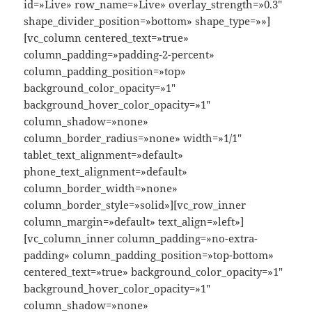
id=»Live» row_name=»Live» overlay_strength=»0.3″
shape_divider_position=»bottom» shape_type=»»]
[vc_column centered_text=»true»
column_padding=»padding-2-percent»
column_padding_position=»top»
background_color_opacity=»1″
background_hover_color_opacity=»1″
column_shadow=»none»
column_border_radius=»none» width=»1/1″
tablet_text_alignment=»default»
phone_text_alignment=»default»
column_border_width=»none»
column_border_style=»solid»][vc_row_inner
column_margin=»default» text_align=»left»]
[vc_column_inner column_padding=»no-extra-
padding» column_padding_position=»top-bottom»
centered_text=»true» background_color_opacity=»1″
background_hover_color_opacity=»1″
column_shadow=»none»