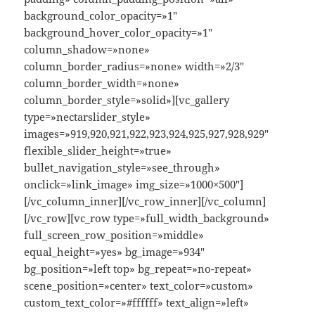
background_color_opacity=»1″
background_hover_color_opacity=»1″
column_shadow=»none»
column_border_radius=»none» width=»2/3″
column_border_width=»none»
column_border_style=»solid»][vc_gallery
type=»nectarslider_style»
images=»919,920,921,922,923,924,925,927,928,929″
flexible_slider_height=»true»
bullet_navigation_style=»see_through»
onclick=»link_image» img_size=»1000×500″]
[/vc_column_inner][/vc_row_inner][/vc_column]
[/vc_row][vc_row type=»full_width_background»
full_screen_row_position=»middle»
equal_height=»yes» bg_image=»934″
bg_position=»left top» bg_repeat=»no-repeat»
scene_position=»center» text_color=»custom»
custom_text_color=»#ffffff» text_align=»left»