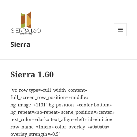
MENÚ
Sierra
Y
WIDGETS
Sierra 1.60
[vc_row type=»full_width_content»
full_screen_row_position=»middle»
bg_image=»1131″ bg_position=»center bottom»
bg_repeat=»no-repeat» scene_position=»center»
text_color=»dark» text_align=»left» id=»inicio»
row_name=»Inicio» color_overlay=»#0a0a0a»
overlay_strength=»0.5″