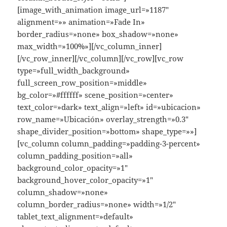
[image_with_animation image_url=»1187″
alignment=»» animation=»Fade In»
border_radius=»none» box_shadow=»none»
max_width=»100%»][/vc_column_inner]
[/vc_row_inner][/vc_column][/vc_row][vc_row
type=»full_width_background»
full_screen_row_position=»middle»
bg_color=»#ffffff» scene_position=»center»
text_color=»dark» text_align=»left» id=»ubicacion»
row_name=»Ubicación» overlay_strength=»0.3″
shape_divider_position=»bottom» shape_type=»»]
[vc_column column_padding=»padding-3-percent»
column_padding_position=»all»
background_color_opacity=»1″
background_hover_color_opacity=»1″
column_shadow=»none»
column_border_radius=»none» width=»1/2″
tablet_text_alignment=»default»