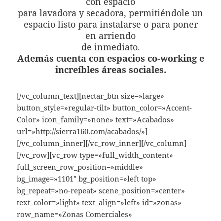
con espacio
para lavadora y secadora, permitiéndole un
espacio listo para instalarse o para poner
en arriendo
de inmediato.
Además cuenta con espacios co-working e
increíbles áreas sociales.
[/vc_column_text][nectar_btn size=»large»
button_style=»regular-tilt» button_color=»Accent-
Color» icon_family=»none» text=»Acabados»
url=»http://sierra160.com/acabados/»]
[/vc_column_inner][/vc_row_inner][/vc_column]
[/vc_row][vc_row type=»full_width_content»
full_screen_row_position=»middle»
bg_image=»1101″ bg_position=»left top»
bg_repeat=»no-repeat» scene_position=»center»
text_color=»light» text_align=»left» id=»zonas»
row_name=»Zonas Comerciales»