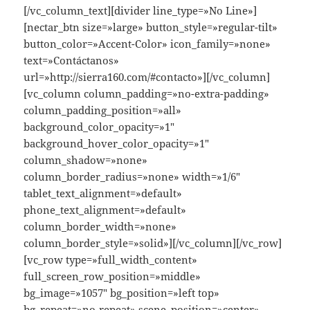
[/vc_column_text][divider line_type=»No Line»]
[nectar_btn size=»large» button_style=»regular-tilt»
button_color=»Accent-Color» icon_family=»none»
text=»Contáctanos»
url=»http://sierra160.com/#contacto»][/vc_column]
[vc_column column_padding=»no-extra-padding»
column_padding_position=»all»
background_color_opacity=»1″
background_hover_color_opacity=»1″
column_shadow=»none»
column_border_radius=»none» width=»1/6″
tablet_text_alignment=»default»
phone_text_alignment=»default»
column_border_width=»none»
column_border_style=»solid»][/vc_column][/vc_row]
[vc_row type=»full_width_content»
full_screen_row_position=»middle»
bg_image=»1057″ bg_position=»left top»
bg_repeat=»no-repeat» scene_position=»center»