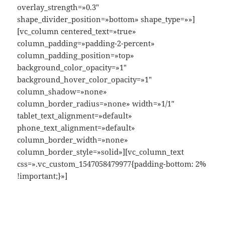
overlay_strength=»0.3″
shape_divider_position=»bottom» shape_type=»»]
[vc_column centered_text=»true»
column_padding=»padding-2-percent»
column_padding_position=»top»
background_color_opacity=»1″
background_hover_color_opacity=»1″
column_shadow=»none»
column_border_radius=»none» width=»1/1″
tablet_text_alignment=»default»
phone_text_alignment=»default»
column_border_width=»none»
column_border_style=»solid»][vc_column_text
css=».vc_custom_1547058479977{padding-bottom: 2%
!important;}»]
Acabados