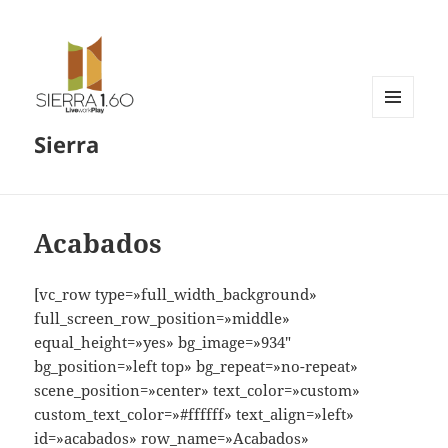
MENÚ
Sierra
Y
WIDGETS
Acabados
[vc_row type=»full_width_background»
full_screen_row_position=»middle»
equal_height=»yes» bg_image=»934″
bg_position=»left top» bg_repeat=»no-repeat»
scene_position=»center» text_color=»custom»
custom_text_color=»#ffffff» text_align=»left»
id=»acabados» row_name=»Acabados»