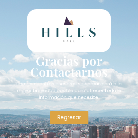
Gracias por
Contactarnos
Uno de nuestros asesores se comunicará a la
mayor brevedad posible para ofrecer toda la
información que necesite.
Regresar