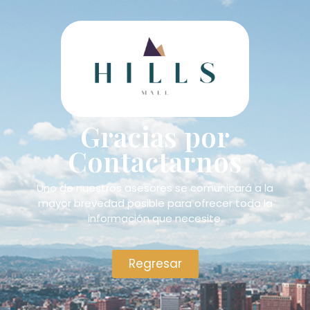
Gracias por
Contactarnos
Uno de nuestros asesores se comunicará a la
mayor brevedad posible para ofrecer toda la
información que necesite.
Regresar